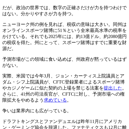
だが、政治の世界では、数字の正確さだけが力を持つわけで
はない。分かりやすさが力を持つ。
ニューヨーク州の例を見れば、税収の意味は大きい。同州は
オンラインスポーツ賭博に51％という全米最高水準の税率を
かけている。それでも2025年には、約13億ドル、約2080億円
の税収を得た。州にとって、スポーツ賭博はすでに重要な財
源だ。
予測市場がこの領域に食い込めば、州政府が黙っているはず
がない。
実際、米国では今年3月、ジョン・カーティス上院議員とア
ダム・シフ上院議員が、CFTC登録業者によるスポーツ賭博
やカジノゲームに似た契約の上場を禁じる法案を
提出した
。
さらに、41州の司法長官が、CFTCに対し、予測市場への権
限拡大をやめるよう
求めている
。
争いは業界内にも広がっている。
ドラフトキングスとファンデュエルは昨年11月にアメリカ
ン・ゲーミング協会を脱退した。ファナティクスも12月に離