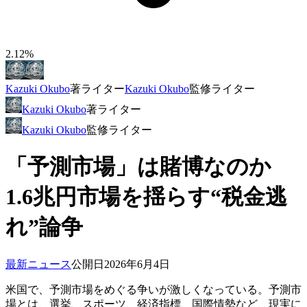
2.12%
Kazuki Okubo
著
ライター
Kazuki Okubo
監修
ライター
Kazuki Okubo
著
ライター
Kazuki Okubo
監修
ライター
「予測市場」は賭博なのか
1.6兆円市場を揺らす“税金逃
れ”論争
最新ニュース
公開日
2026年6月4日
米国で、予測市場をめぐる争いが激しくなっている。予測市
場とは、選挙、スポーツ、経済指標、国際情勢など、現実に