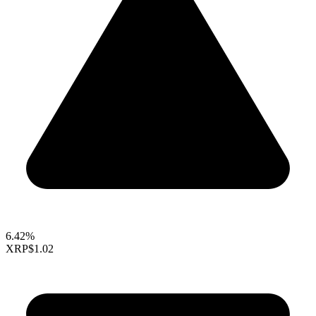
6.42%
XRP
$1.02