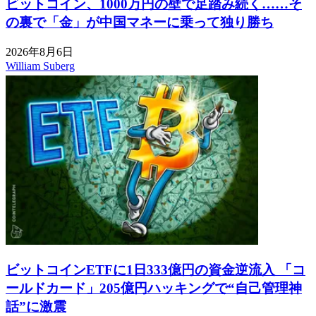
ビットコイン、1000万円の壁で足踏み続く……そ
の裏で「金」が中国マネーに乗って独り勝ち
2026年8月6日
William Suberg
ビットコインETFに1日333億円の資金逆流入 「コ
ールドカード」205億円ハッキングで“自己管理神
話”に激震