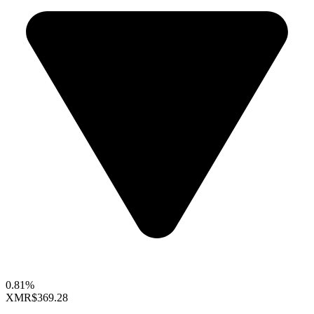
0.81%
XMR
$369.28