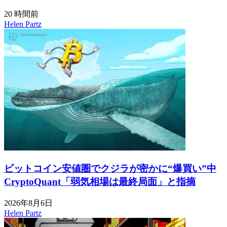
20 時間前
Helen Partz
ビットコイン安値圏でクジラが密かに“爆買い”中
CryptoQuant「弱気相場は最終局面」と指摘
2026年8月6日
Helen Partz