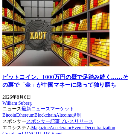
ビットコイン、1000万円の壁で足踏み続く……そ
の裏で「金」が中国マネーに乗って独り勝ち
2026年8月6日
William Suberg
ニュース
最新ニュース
マーケット
Bitcoin
Ethereum
Blockchain
Altcoins
規制
スポンサー
スポンサー記事
プレスリリース
エコシステム
Magazine
Accelerator
Events
Decentralization
Guardians
LONGITUDE Event