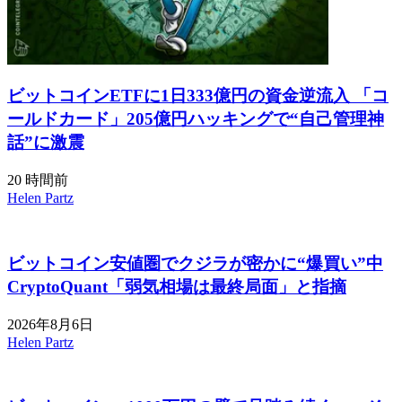
ビットコインETFに1日333億円の資金逆流入 「コ
ールドカード」205億円ハッキングで“自己管理神
話”に激震
20 時間前
Helen Partz
ビットコイン安値圏でクジラが密かに“爆買い”中
CryptoQuant「弱気相場は最終局面」と指摘
2026年8月6日
Helen Partz