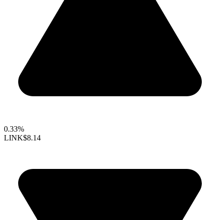
0.33%
LINK
$8.14