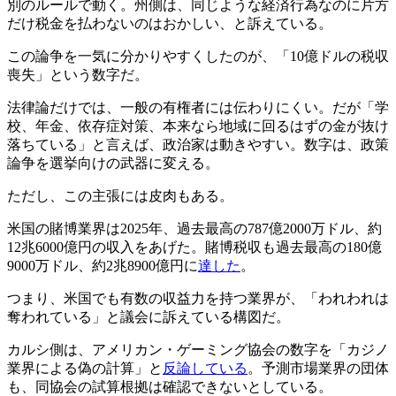
別のルールで動く。州側は、同じような経済行為なのに片方
だけ税金を払わないのはおかしい、と訴えている。
この論争を一気に分かりやすくしたのが、「10億ドルの税収
喪失」という数字だ。
法律論だけでは、一般の有権者には伝わりにくい。だが「学
校、年金、依存症対策、本来なら地域に回るはずの金が抜け
落ちている」と言えば、政治家は動きやすい。数字は、政策
論争を選挙向けの武器に変える。
ただし、この主張には皮肉もある。
米国の賭博業界は2025年、過去最高の787億2000万ドル、約
12兆6000億円の収入をあげた。賭博税収も過去最高の180億
9000万ドル、約2兆8900億円に
達した
。
つまり、米国でも有数の収益力を持つ業界が、「われわれは
奪われている」と議会に訴えている構図だ。
カルシ側は、アメリカン・ゲーミング協会の数字を「カジノ
業界による偽の計算」と
反論している
。予測市場業界の団体
も、同協会の試算根拠は確認できないとしている。