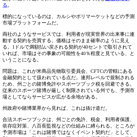
る
。
標的になっているのは、カルシやポリマーケットなどの予測
市場プラットフォームだ。
両社のようなサービスでは、利用者が現実世界の出来事に連
動する契約を売買する。価格はそのまま確率のように見え
る。1ドルで満額払い戻される契約が40セントで取引されて
いれば、市場はその事象の可能性を40％程度と見ている、と
いうことになる。
問題は、これが米商品先物取引委員会、CFTCの管轄にある
金融契約として扱われている点だ。連邦レベルで規制される
ため、州ごとの賭博免許やスポーツブック税を回避できる。
従来のスポーツ賭博が厳しく制限されている州でも、予測市
場としてならサービスが広がる余地がある。
州政府や賭博業界から見れば、これは抜け道だ。
合法スポーツブックは、州ごとの免許、税金、利用者保護、
依存症対策、八百長監視などの仕組みに縛られる。ところが
予測市場は「これは賭博ではなくイベント契約だ」として、