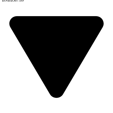
BNB
$587.69