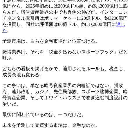
億円から、2026年初めには200億ドル超、約3兆2000億円に膨
らんだ。暗号資産業界の中でも異例の伸びだ。インターコン
チネンタル取引所はポリマーケットに20億ドル、約3200億円
を投資し、同社の評価額は80億ドル、約1兆2800億円に
達し
た
。
予測市場は、自らを金融市場だと位置づける。
賭博業界は、それを「税金を払わないスポーツブック」だと
呼ぶ。
どちらの看板を掲げるかで、適用されるルールも、税金も、
成長余地も変わる。
この争いは、単なる暗号資産業界の内輪話ではない。州政
府、連邦政府、カジノ、先住民部族、スポーツ賭博企業、暗
号資産企業、そしてホワイトハウスまで巻き込む制度設計の
争いだ。
最後に問われているのは、一つだけだ。
未来を予測して売買する市場は、金融なのか。