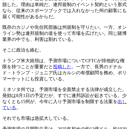
脱した。理由は単純だ。連邦規制のイベント契約という形式
なら、従来のスポーツブックでは入れなかった州の顧客にも
届く可能性があるからだ。
既存のカジノや先住民部族は州規制を守りたい。一方、オン
ライン勢は連邦規制の道を使って市場を広げたい。同じ賭博
業界の中でも、利害は割れている。
そこに政治も絡む。
トランプ米大統領は、予測市場についてCFTCが排他的な権
限を持つことが重要だと
投稿した
。一方で、長男のドナル
ド・トランプ・ジュニア氏はカルシの有償顧問を務め、ポリ
マーケットにも投資している。
ミネソタ州では、予測市場を全面禁止する法律が成立した。
発効は8月1日の予定だが、すでに連邦訴訟が起きている。少
なくとも15州が、今年に入り予測市場を制限する法案を
出し
ている
。
それでも市場は急拡大している。
予測市場の月間取引高は、2025年初めの約12億ドル、約1920