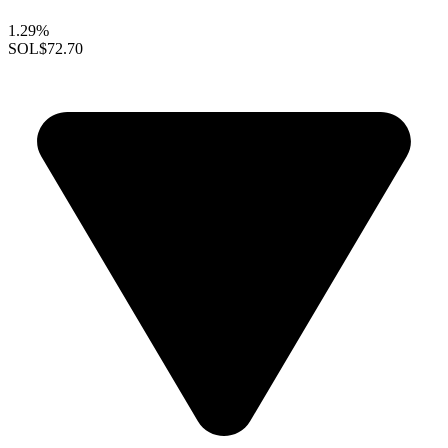
1.29%
SOL
$72.70