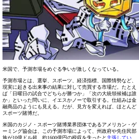
米国で、予測市場をめぐる争いが激しくなっている。
予測市場とは、選挙、スポーツ、経済指標、国際情勢など、
現実に起きる出来事の結果に対して売買する市場だ。たとえ
ば「日曜日の試合でどちらが勝つか」「次の大統領候補は誰
か」といった問いに、イエスかノーで取引する。仕組みは金
融商品のようにも見える。だが、見方を変えれば、ほとんど
スポーツ賭博だ。
米国のカジノ・スポーツ賭博業界団体であるアメリカン・ゲ
ーミング協会は、この予測市場によって、州政府や先住民部
族が10億ドル超、約1600億円の税収を失ったと
主張してい