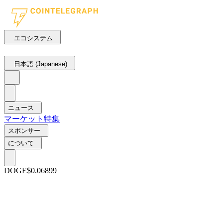
エコシステム
日本語 (Japanese)
ニュース
マーケット
特集
スポンサー
について
DOGE
$0.06899