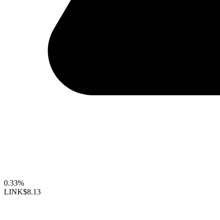
0.33%
LINK
$8.13