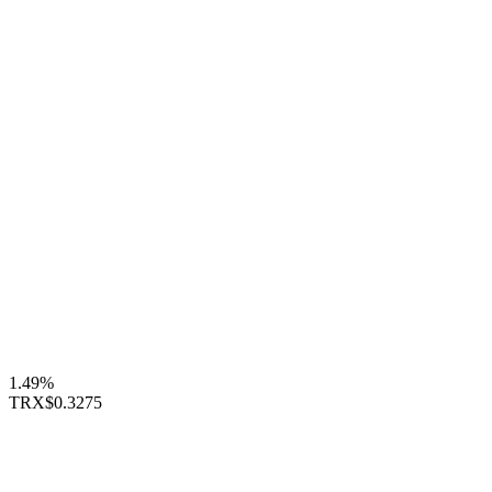
1.49%
TRX
$0.3275