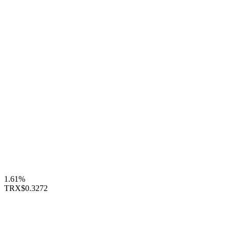
1.61%
TRX
$0.3272