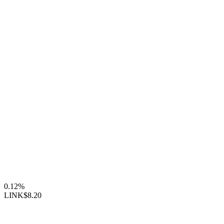
0.12%
LINK
$8.20