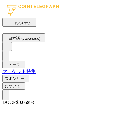
エコシステム
日本語 (Japanese)
ニュース
マーケット
特集
スポンサー
について
DOGE
$0.06893