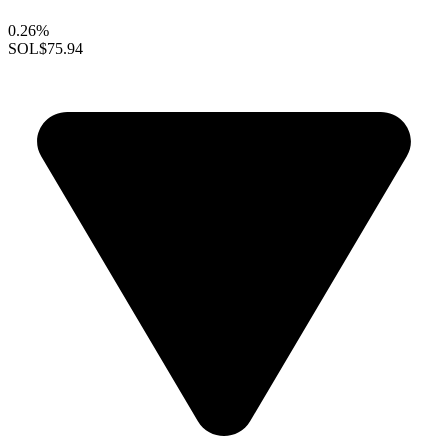
0.26%
SOL
$75.94