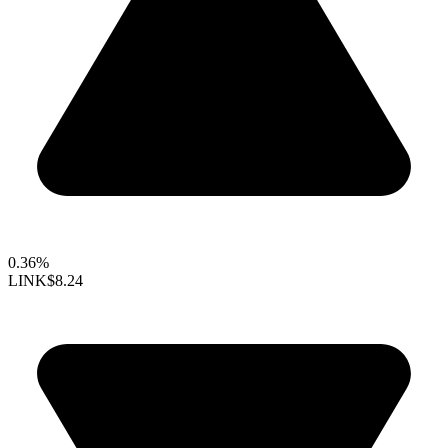
0.36%
LINK
$8.24