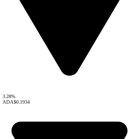
3.28%
ADA
$0.1934