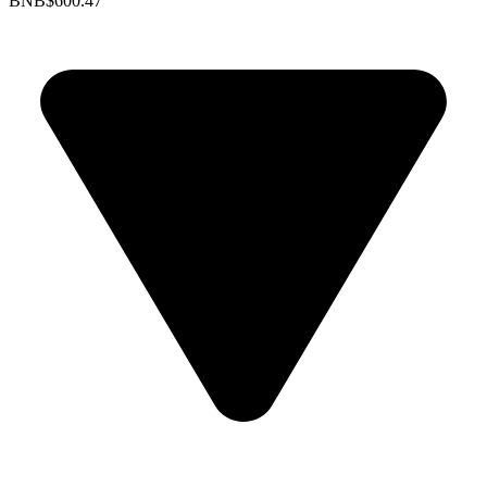
BNB
$600.47