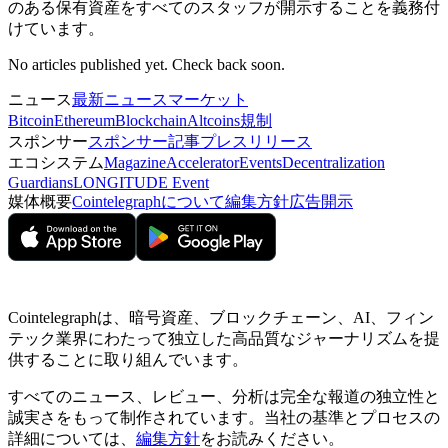
のある保有資産をすべてのスタッフが開示することを義務付
けています。
No articles published yet. Check back soon.
ニュース
最新ニュース
マーケット
Bitcoin
Ethereum
Blockchain
Altcoins
規制
スポンサー
スポンサー記事
プレスリリース
エコシステム
Magazine
Accelerator
Events
Decentralization
Guardians
LONGITUDE Event
媒体概要
Cointelegraphについて
編集方針
広告開示
Cointelegraphは、暗号資産、ブロックチェーン、AI、フィン
テック業界にわたって独立した高品質なジャーナリズムを提
供することに取り組んでいます。
すべてのニュース、レビュー、分析は完全な報道の独立性と
誠実さをもって制作されています。当社の基準とプロセスの
詳細については、
編集方針
をお読みください。