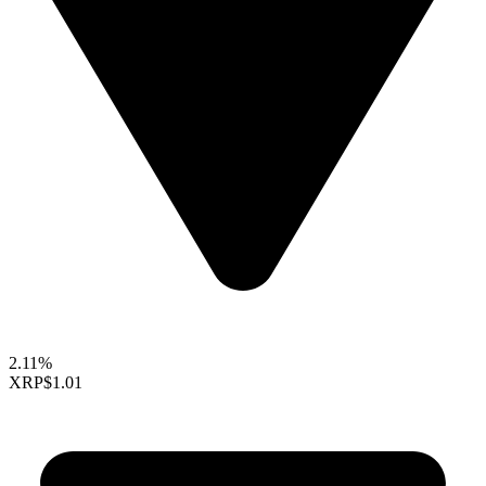
2.11%
XRP
$1.01