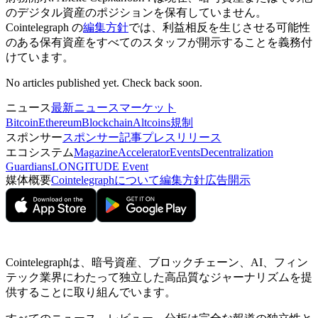
のデジタル資産のポジションを保有していません。
Cointelegraph の
編集方針
では、利益相反を生じさせる可能性
のある保有資産をすべてのスタッフが開示することを義務付
けています。
No articles published yet. Check back soon.
ニュース
最新ニュース
マーケット
Bitcoin
Ethereum
Blockchain
Altcoins
規制
スポンサー
スポンサー記事
プレスリリース
エコシステム
Magazine
Accelerator
Events
Decentralization
Guardians
LONGITUDE Event
媒体概要
Cointelegraphについて
編集方針
広告開示
Cointelegraphは、暗号資産、ブロックチェーン、AI、フィン
テック業界にわたって独立した高品質なジャーナリズムを提
供することに取り組んでいます。