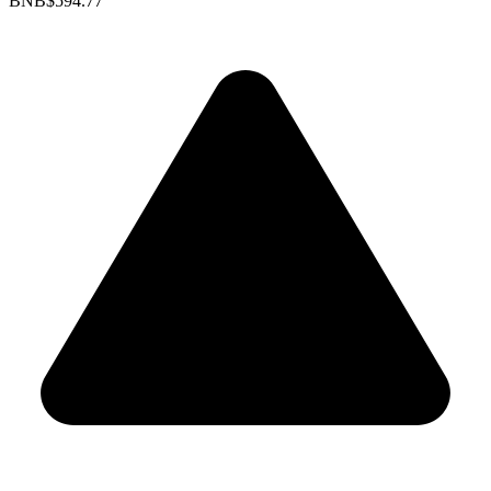
BNB
$594.77