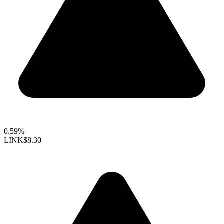
0.59%
LINK
$8.30