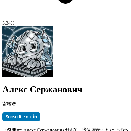
3.34%
Алекс Сержанович
寄稿者
財務開示:
Алекс Сержанович は現在、暗号資産またはその他