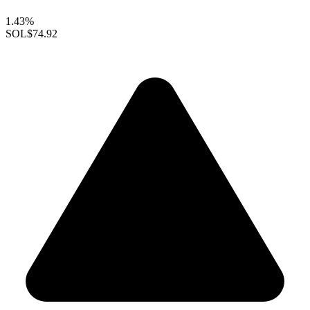
1.43%
SOL
$74.92