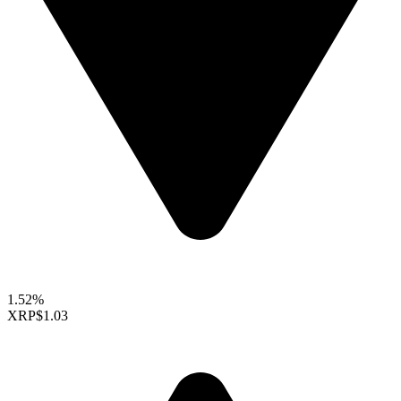
1.52%
XRP
$1.03