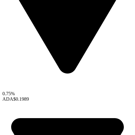
0.75%
ADA
$0.1989