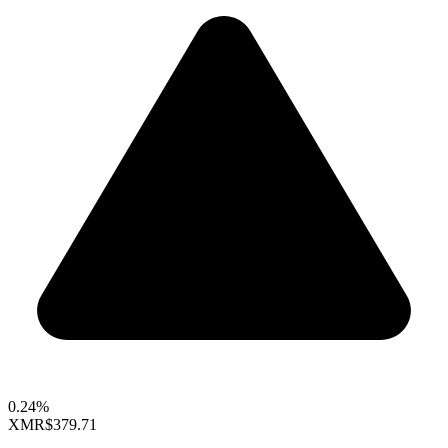
0.24%
XMR
$379.71