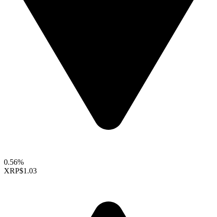
0.56%
XRP
$1.03