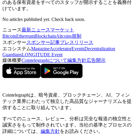
のある保有資産をすべてのスタッフが開示することを義務付
けています。
No articles published yet. Check back soon.
ニュース
最新ニュース
マーケット
Bitcoin
Ethereum
Blockchain
Altcoins
規制
スポンサー
スポンサー記事
プレスリリース
エコシステム
Magazine
Accelerator
Events
Decentralization
Guardians
LONGITUDE Event
媒体概要
Cointelegraphについて
編集方針
広告開示
Cointelegraphは、暗号資産、ブロックチェーン、AI、フィン
テック業界にわたって独立した高品質なジャーナリズムを提
供することに取り組んでいます。
すべてのニュース、レビュー、分析は完全な報道の独立性と
誠実さをもって制作されています。当社の基準とプロセスの
詳細については、
編集方針
をお読みください。