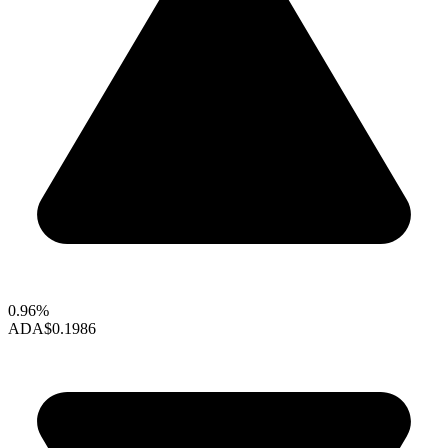
0.96%
ADA
$0.1986