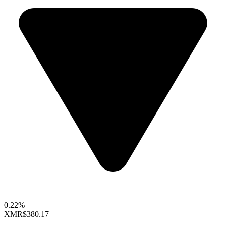
0.22%
XMR
$380.17