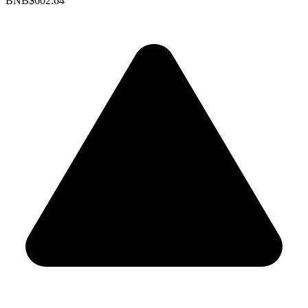
BNB
$602.64