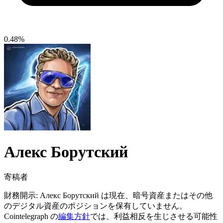
0.48%
Алекс Борутский
寄稿者
財務開示:
Алекс Борутский は現在、暗号資産またはその他
のデジタル資産のポジションを保有していません。
Cointelegraph の
編集方針
では、利益相反を生じさせる可能性