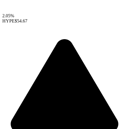
2.05%
HYPE
$54.67