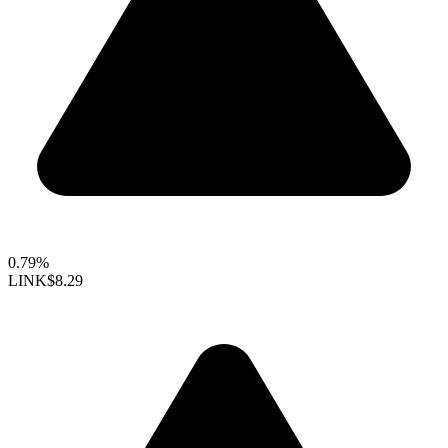
0.79%
LINK
$8.29