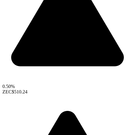
0.50%
ZEC
$510.24