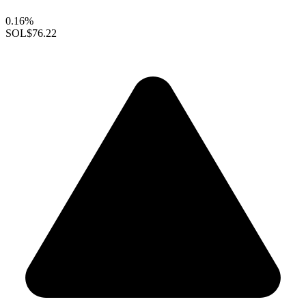
0.16%
SOL
$76.22