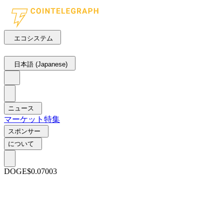
エコシステム
日本語 (Japanese)
ニュース
マーケット
特集
スポンサー
について
DOGE
$0.07003