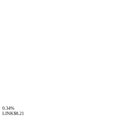
0.34%
LINK
$8.21